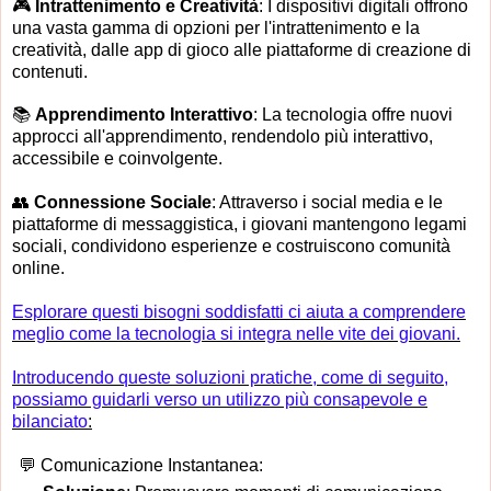
🎮
Intrattenimento e Creatività
: I dispositivi digitali offrono
una vasta gamma di opzioni per l'intrattenimento e la
creatività, dalle app di gioco alle piattaforme di creazione di
contenuti.
📚
Apprendimento Interattivo
: La tecnologia offre nuovi
approcci all'apprendimento, rendendolo più interattivo,
accessibile e coinvolgente.
👥
Connessione Sociale
: Attraverso i social media e le
piattaforme di messaggistica, i giovani mantengono legami
sociali, condividono esperienze e costruiscono comunità
online.
Esplorare questi bisogni soddisfatti ci aiuta a comprendere
meglio come la tecnologia si integra nelle vite dei giovani.
Introducendo queste soluzioni pratiche, come di seguito,
possiamo guidarli verso un utilizzo più consapevole e
bilanciato
:
💬 Comunicazione Instantanea: