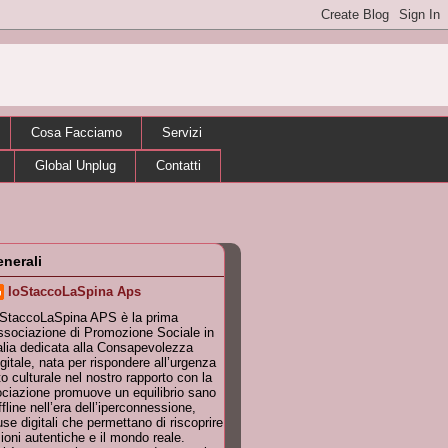
Cosa Facciamo
Servizi
Global Unplug
Contatti
enerali
IoStaccoLaSpina Aps
oStaccoLaSpina APS è la prima
sociazione di Promozione Sociale in
alia dedicata alla Consapevolezza
gitale, nata per rispondere all’urgenza
 culturale nel nostro rapporto con la
ociazione promuove un equilibrio sano
ffline nell’era dell’iperconnessione,
se digitali che permettano di riscoprire
zioni autentiche e il mondo reale.