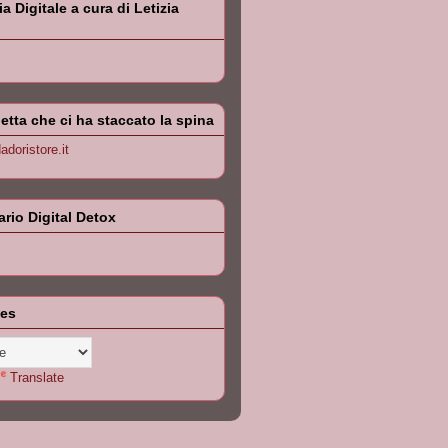
 Digitale a cura di Letizia
letta che ci ha staccato la spina
doristore.it
iario Digital Detox
les
Translate