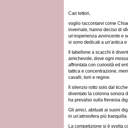
Cari lettori,
voglio raccontarvi come Chiara
invernale,
hanno deciso di sfi
un'esperienza avvincente e s
si sono dedicati a un'antica e 
Il tabellone a scacchi è diven
amichevole, dove ogni mossa 
affrontata con curiosità ed ent
tattica e concentrazione, mentr
cavalli, torri e regine.
Il silenzio rotto solo dal ticc
diventato la colonna sonora di
ha prevalso sulla frenesia dig
Gli amici, abituati ai suoni dig
in un'atmosfera più tranquilla 
La competizione si è svolta c