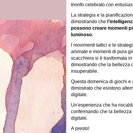
trionfo celebrato con entusia
La strategia e la pianificazio
dimostrando che
l'intelligen
possono creare momenti più
luminoso
.
I movimenti tattici e le strate
animate e momenti di pura gio
scacchiera si è trasformata in
dimostrando che la bellezza d
insuperabile.
Questa domenica di giochi e a
dimostrato che esistono alter
digitale.
Un'esperienza che ha riscalda
confermando che la bellezza d
digitale.
A presto!