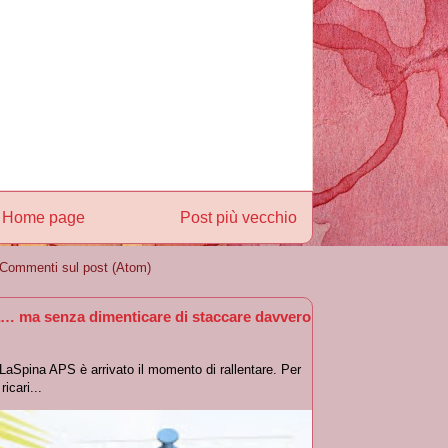
Home page
Post più vecchio
Commenti sul post (Atom)
… ma senza dimenticare di staccare davvero
oLaSpina APS è arrivato il momento di rallentare. Per
icari...