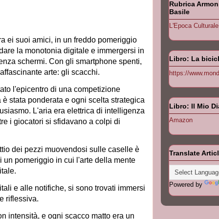
Rubrica Armonia
Basile
L'Epoca Culturale
 ei suoi amici, i
n un freddo pomeriggio
dare la monotonia digitale e immergersi in
Libro: La bicic
enza schermi. Con gli smartphone spenti,
affascinante arte: gli scacchi.
https://www.monda
tato l'epicentro di una competizione
è stata ponderata e ogni scelta strategica
Libro: Il Mio D
usiasmo. L'aria era elettrica di intelligenza
Amazon
e i giocatori si sfidavano a colpi di
hettio dei pezzi muovendosi sulle caselle è
Translate Artic
 un pomeriggio in cui l'arte della mente
itale.
Powered by
itali e alle notifiche, si sono trovati immersi
e riflessiva.
on intensità, e ogni scacco matto era un