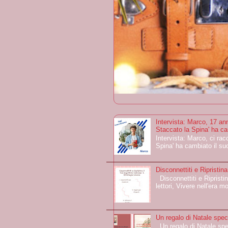
Intervista: Marco, 17 ann
Staccato la Spina' ha ca
Intervista: Marco, ci rac
Spina' ha cambiato il suo
Disconnettiti e Ripristin
Disconnettiti e Ripristin
lettori, Vivere nell'era m
Un regalo di Natale speci
Un regalo di Natale spe