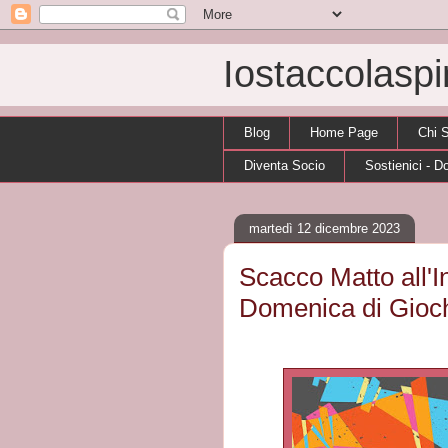
Iostaccolasp
Blog
Home Page
Chi 
Diventa Socio
Sostienici - D
martedì 12 dicembre 2023
Scacco Matto all'I
Domenica di Gioch