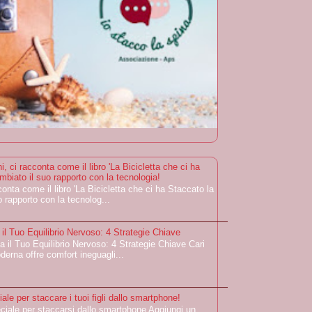
i, ci racconta come il libro 'La Bicicletta che ci ha
mbiato il suo rapporto con la tecnologia!
conta come il libro 'La Bicicletta che ci ha Staccato la
 rapporto con la tecnolog...
a il Tuo Equilibrio Nervoso: 4 Strategie Chiave
a il Tuo Equilibrio Nervoso: 4 Strategie Chiave Cari
oderna offre comfort ineguagli...
ale per staccare i tuoi figli dallo smartphone!
ciale per staccarsi dallo smartphone Aggiungi un