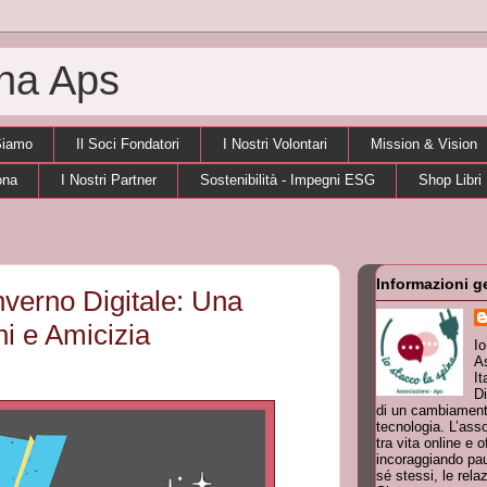
ina Aps
Siamo
Il Soci Fondatori
I Nostri Volontari
Mission & Vision
ona
I Nostri Partner
Sostenibilità - Impegni ESG
Shop Libri
Informazioni g
nverno Digitale: Una
i e Amicizia
I
As
It
Di
di un cambiamento
tecnologia. L’ass
tra vita online e o
incoraggiando pau
sé stessi, le rela