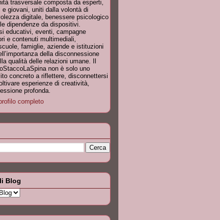
tà trasversale composta da esperti,
 e giovani, uniti dalla volontà di
olezza digitale, benessere psicologico
le dipendenze da dispositivi.
si educativi, eventi, campagne
ori e contenuti multimediali,
ole, famiglie, aziende e istituzioni
dell’importanza della disconnessione
a qualità delle relazioni umane. Il
IoStaccoLaSpina non è solo uno
to concreto a riflettere, disconnettersi
ltivare esperienze di creatività,
nnessione profonda.
profilo completo
li Blog