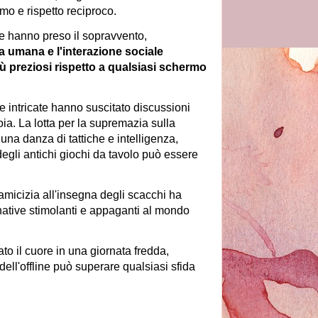
smo e rispetto reciproco.
ne hanno preso il sopravvento,
za umana e l'interazione sociale
 preziosi rispetto a qualsiasi schermo
gie intricate hanno suscitato discussioni
ia. La lotta per la supremazia sulla
 una danza di tattiche e intelligenza,
egli antichi giochi da tavolo può essere
micizia all'insegna degli scacchi ha
native stimolanti e appaganti al mondo
to il cuore in una giornata fredda,
ell'offline può superare qualsiasi sfida