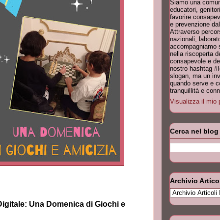
Siamo una comuni
educatori, genitori
favorire consapev
e prevenzione dal
Attraverso percor
nazionali, laborat
accompagniamo scu
nella riscoperta 
consapevole e dell
nostro hashtag #
slogan, ma un invi
quando serve e co
tranquillità e co
Visualizza il mio 
Cerca nel blog
Archivio Artico
igitale: Una Domenica di Giochi e