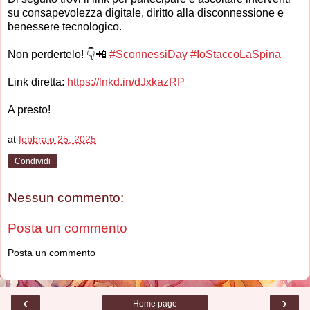
su consapevolezza digitale, diritto alla disconnessione e
benessere tecnologico.
Non perdertelo! 👇📲
#
SconnessiDay
#
IoStaccoLaSpina
hashtag
hashtag
Link diretta:
https://lnkd.in/dJxkazRP
A presto!
at
febbraio 25, 2025
Condividi
Nessun commento:
Posta un commento
Posta un commento
‹
›
Home page