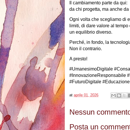
Il cambiamento parte da qui:
da chi progetta, ma anche da c
Ogni volta che scegliamo di e
limiti, di dare valore al tempo
un equilibrio diverso.
Perché, in fondo, la tecnolog
Non il contrario.
A presto!
#UmanesimoDigitale #Consap
#InnovazioneResponsabile #T
#FuturoDigitale #Educazione
at
aprile 01, 2026
Nessun commento
Posta un commen