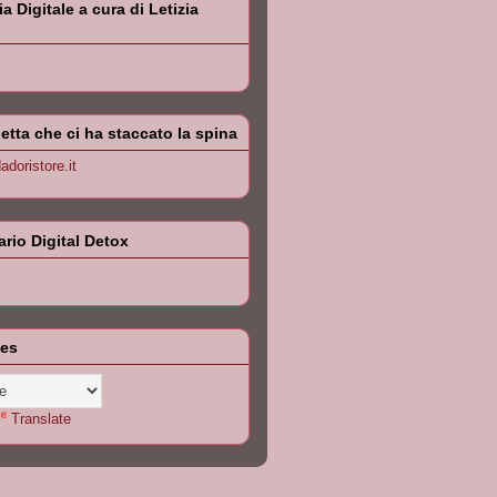
 Digitale a cura di Letizia
letta che ci ha staccato la spina
doristore.it
iario Digital Detox
les
Translate