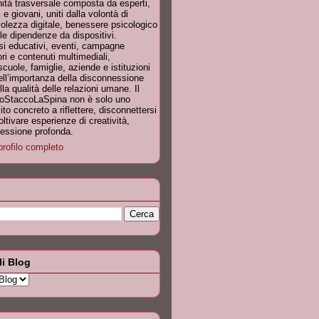
tà trasversale composta da esperti,
 e giovani, uniti dalla volontà di
olezza digitale, benessere psicologico
le dipendenze da dispositivi.
si educativi, eventi, campagne
ori e contenuti multimediali,
ole, famiglie, aziende e istituzioni
dell’importanza della disconnessione
a qualità delle relazioni umane. Il
IoStaccoLaSpina non è solo uno
to concreto a riflettere, disconnettersi
ltivare esperienze di creatività,
nnessione profonda.
profilo completo
li Blog