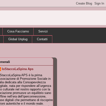
Cosa Facciamo
Servizi
Global Unplug
Contatti
enerali
IoStaccoLaSpina Aps
oStaccoLaSpina APS è la prima
sociazione di Promozione Sociale in
alia dedicata alla Consapevolezza
gitale, nata per rispondere all’urgenza
 culturale nel nostro rapporto con la
ociazione promuove un equilibrio sano
ffline nell’era dell’iperconnessione,
se digitali che permettano di riscoprire
zioni autentiche e il mondo reale.