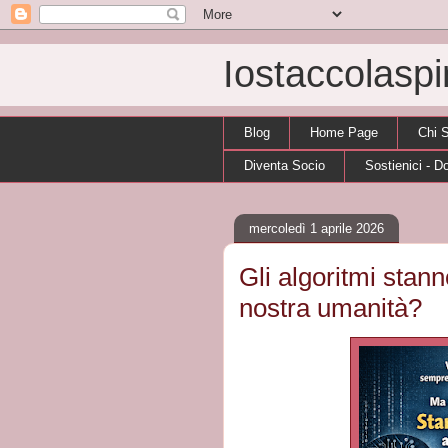
Iostaccolasp
Blog
Home Page
Chi 
Diventa Socio
Sostienici - D
mercoledì 1 aprile 2026
Gli algoritmi stan
nostra umanità?