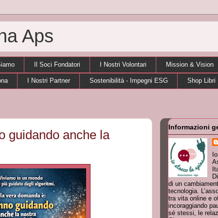
ina Aps
Siamo
Il Soci Fondatori
I Nostri Volontari
Mission & Vision
ona
I Nostri Partner
Sostenibilità - Impegni ESG
Shop Libri
Informazioni g
no guidando anche la
I
As
It
Di
di un cambiamento
tecnologia. L’ass
tra vita online e o
incoraggiando pau
sé stessi, le rela