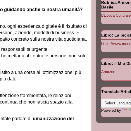
Rubrica Armonia
Basile
o guidando anche la nostra umanità?
L'Epoca Culturale
o, ogni esperienza digitale è il risultato di
ersone, aziende, modelli di business. E
Libro: La bicic
atto concreto sulla nostra vita quotidiana.
https://www.monda
responsabilità urgente:
i che mettano al centro le persone, non solo
Libro: Il Mio D
Amazon
stito a una corsa all’ottimizzazione: più
più dati.
Translate Artic
ttenzione frammentata, le relazioni
continua che non lascia spazio alla
Powered by
ntale parlare di
umanizzazione del