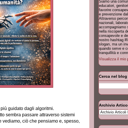
Siamo una comuni
educatori, genitori
favorire consapev
e prevenzione dal
Attraverso percor
nazionali, laborat
accompagniamo scu
nella riscoperta 
consapevole e dell
nostro hashtag #
slogan, ma un invi
quando serve e co
tranquillità e co
Visualizza il mio 
Cerca nel blog
Archivio Artico
iù guidato dagli algoritmi.
tutto sembra passare attraverso sistemi
che vediamo, ciò che pensiamo e, spesso,