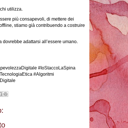
hi utilizza.
ssere più consapevoli, di mettere dei
 offline, stiamo già contribuendo a costruire
ia dovrebbe adattarsi all’essere umano.
evolezzaDigitale #IoStaccoLaSpina
ecnologiaEtica #Algoritmi
Digitale
:
to