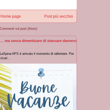
Home page
Post più vecchio
Commenti sul post (Atom)
… ma senza dimenticare di staccare davvero
oLaSpina APS è arrivato il momento di rallentare. Per
icari...