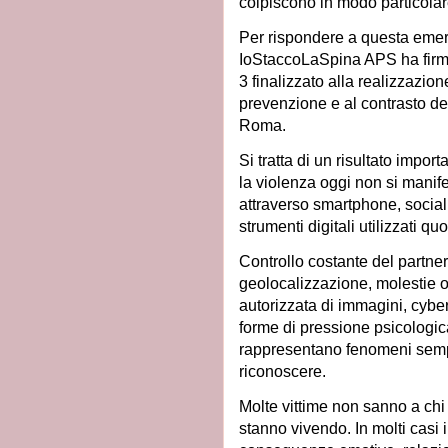
colpiscono in modo particola
Per rispondere a questa emer
IoStaccoLaSpina APS ha firm
3 finalizzato alla realizzazione
prevenzione e al contrasto del
Roma.
Si tratta di un risultato imp
la violenza oggi non si manife
attraverso smartphone, social
strumenti digitali utilizzati q
Controllo costante del partner
geolocalizzazione, molestie o
autorizzata di immagini, cyberbu
forme di pressione psicologica
rappresentano fenomeni sempre
riconoscere.
Molte vittime non sanno a chi
stanno vivendo. In molti casi