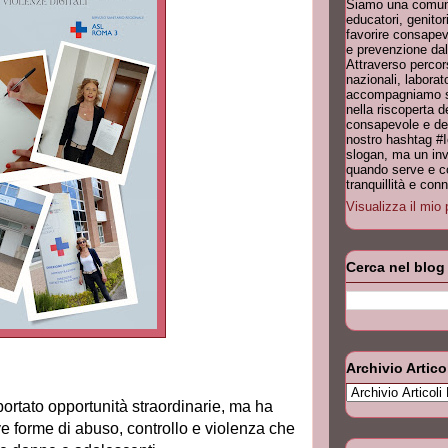
Siamo una comuni
educatori, genitori
favorire consapev
e prevenzione dal
Attraverso percor
nazionali, laborat
accompagniamo scu
nella riscoperta 
consapevole e dell
nostro hashtag #
slogan, ma un invi
quando serve e co
tranquillità e co
Visualizza il mio 
Cerca nel blog
Archivio Artico
portato opportunità straordinarie, ma ha
e forme di abuso, controllo e violenza che