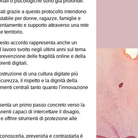
nali o psicologiche sono già profonde.
ivati grazie a questo protocollo intendono
 stabile per donne, ragazze, famiglie e
rientamento e supporto attraverso una rete
e territorio.
esto accordo rappresenta anche un
lavoro svolto negli ultimi anni sul tema
prevenzione delle fragilità online e della
enti digitali.
costruzione di una cultura digitale più
urezza, il rispetto e la dignità della
menti centrali tanto quanto l’innovazione
esenta un primo passo concreto verso la
enti capaci di intercettare il disagio,
 e offrire strumenti di protezione alle
iconoscerla, prevenirla e contrastarla è