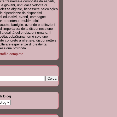
tà trasversale composta da esperti,
 e giovani, uniti dalla volontà di
olezza digitale, benessere psicologico
le dipendenze da dispositivi.
si educativi, eventi, campagne
ori e contenuti multimediali,
ole, famiglie, aziende e istituzioni
dell’importanza della disconnessione
a qualità delle relazioni umane. Il
IoStaccoLaSpina non è solo uno
to concreto a riflettere, disconnettersi
ltivare esperienze di creatività,
nnessione profonda.
profilo completo
li Blog