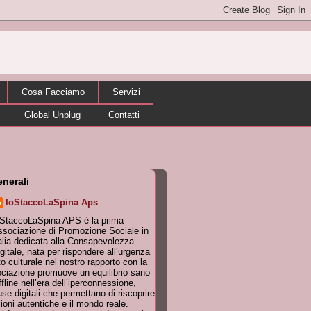
Cosa Facciamo
Servizi
Global Unplug
Contatti
enerali
IoStaccoLaSpina Aps
oStaccoLaSpina APS è la prima
sociazione di Promozione Sociale in
alia dedicata alla Consapevolezza
gitale, nata per rispondere all’urgenza
 culturale nel nostro rapporto con la
ociazione promuove un equilibrio sano
ffline nell’era dell’iperconnessione,
se digitali che permettano di riscoprire
zioni autentiche e il mondo reale.