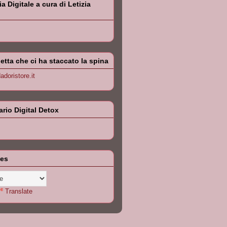
 Digitale a cura di Letizia
letta che ci ha staccato la spina
doristore.it
iario Digital Detox
les
Translate