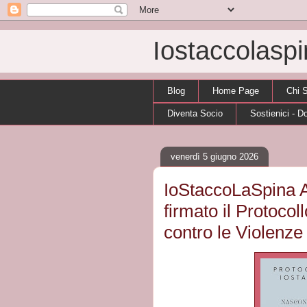
Iostaccolasp
Blog
Home Page
Chi 
Diventa Socio
Sostienici - D
venerdì 5 giugno 2026
IoStaccoLaSpina 
firmato il Protocoll
contro le Violenze 