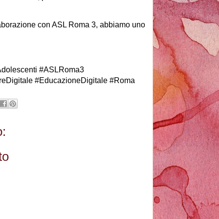
llaborazione con ASL Roma 3, abbiamo uno
#Adolescenti #ASLRoma3
eDigitale #EducazioneDigitale #Roma
:
to