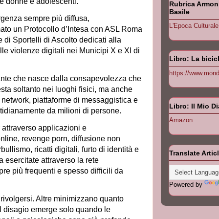
re donne e adolescenti.
Rubrica Armonia
Basile
genza sempre più diffusa,
L'Epoca Culturale
ato un Protocollo d’Intesa con ASL Roma
 di Sportelli di Ascolto dedicati alla
le violenze digitali nei Municipi X e XI di
Libro: La bicic
https://www.monda
ortante che nasce dalla consapevolezza che
sta soltanto nei luoghi fisici, ma anche
 network, piattaforme di messaggistica e
Libro: Il Mio D
uotidianamente da milioni di persone.
Amazon
 attraverso applicazioni e
nline, revenge porn, diffusione non
llismo, ricatti digitali, furto di identità e
Translate Artic
 esercitate attraverso la rete
 più frequenti e spesso difficili da
Powered by
 rivolgersi. Altre minimizzano quanto
 il disagio emerge solo quando le