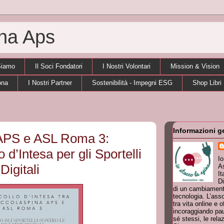
ina Aps
Siamo
Il Soci Fondatori
I Nostri Volontari
Mission & Vision
ona
I Nostri Partner
Sostenibilità - Impegni ESG
Shop Libri
Informazioni g
APS e ASL Roma 3:
o d’Intesa per gli Sportelli
I
Digitali
As
It
Di
di un cambiamento
tecnologia. L’ass
tra vita online e o
incoraggiando pau
sé stessi, le rela