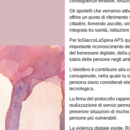
conseguenze emotive, relazio
Gli sportelli che verranno att
offrire un punto di riferimento
cittadini, fornendo ascolto, o
integrata tra sanità, istituzioni 
Per IoStaccoLaSpina APS qu
importante riconoscimento del 
del benessere digitale, della 
tutela delle persone negli ambi
L’obiettivo è contribuire alla 
consapevole, nella quale la sic
persona siano considerati ele
tecnologica.
La firma del protocollo rappr
realizzazione di servizi perman
prevenire situazioni di rischio
persone più vulnerabili.
La violenza digitale esiste. R