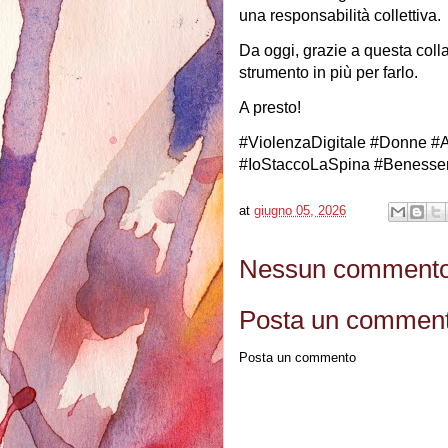
una responsabilità collettiva.
Da oggi, grazie a questa co
strumento in più per farlo.
A presto!
#ViolenzaDigitale #Donne 
#IoStaccoLaSpina #Benesser
at
giugno 05, 2026
Nessun commento
Posta un commen
Posta un commento