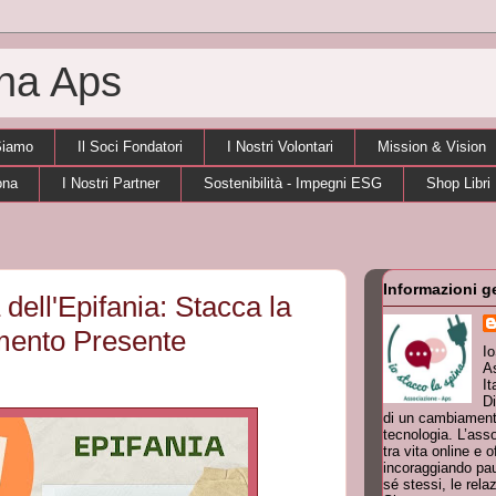
ina Aps
Siamo
Il Soci Fondatori
I Nostri Volontari
Mission & Vision
ona
I Nostri Partner
Sostenibilità - Impegni ESG
Shop Libri
Informazioni g
dell'Epifania: Stacca la
omento Presente
I
As
It
Di
di un cambiamento
tecnologia. L’ass
tra vita online e o
incoraggiando pau
sé stessi, le rela