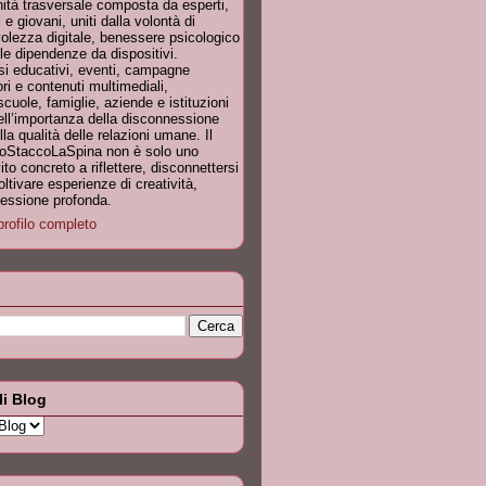
tà trasversale composta da esperti,
 e giovani, uniti dalla volontà di
olezza digitale, benessere psicologico
le dipendenze da dispositivi.
si educativi, eventi, campagne
ori e contenuti multimediali,
ole, famiglie, aziende e istituzioni
dell’importanza della disconnessione
a qualità delle relazioni umane. Il
IoStaccoLaSpina non è solo uno
to concreto a riflettere, disconnettersi
ltivare esperienze di creatività,
nnessione profonda.
profilo completo
li Blog