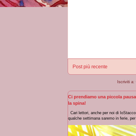
Post più recente
Iscriviti a:
Ci prendiamo una piccola pausa
la spina!
Cari lettori, anche per noi di IoStacc
qualche settimana saremo in ferie, per r