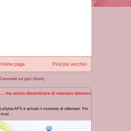
Home page
Post più vecchio
Commenti sul post (Atom)
… ma senza dimenticare di staccare davvero
oLaSpina APS è arrivato il momento di rallentare. Per
icari...