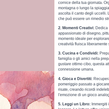
cornice della tua giornata. O
montagna o lungo la spiaggia. 
ascolta il canto degli uccelli. 
che può essere un rimedio str
2. Momenti Creativi:
Dedica d
appassionato di disegno, pittura
momento ideale per esplorare 
creatività fluisca liberamente
3. Cucina e Condividi:
Prepar
famiglia o gli amici nella pre
gustare ottimo cibo, questa at
connessione umana.
4. Gioca e Divertiti:
Recupera 
pomeriggio passato a giocare 
risate, creando ricordi indelebi
l'emozione di un gioco analog
5. Leggi un Libro:
Immergiti 