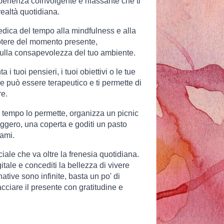
sperienza coinvolgente e rilassante che ti
realtà quotidiana.
dica del tempo alla mindfulness e alla
otere del momento presente,
sulla consapevolezza del tuo ambiente.
i tuoi pensieri, i tuoi obiettivi o le tue
ere può essere terapeutico e ti permette di
re.
 tempo lo permette, organizza un picnic
leggero, una coperta e goditi un pasto
 ami.
ale che va oltre la frenesia quotidiana.
itale e concediti la bellezza di vivere
ative sono infinite, basta un po' di
acciare il presente con gratitudine e