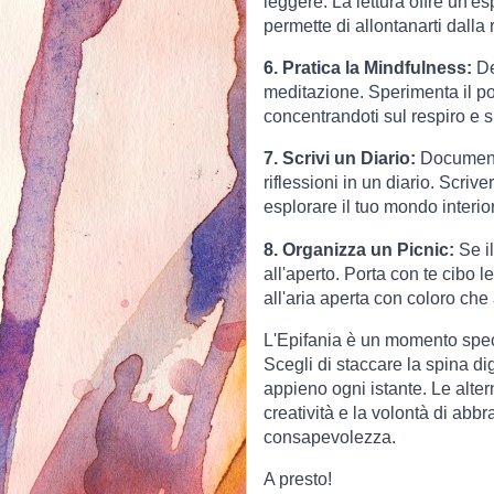
leggere. La lettura offre un'e
permette di allontanarti dalla 
6. Pratica la Mindfulness:
De
meditazione. Sperimenta il p
concentrandoti sul respiro e 
7. Scrivi un Diario:
Documenta 
riflessioni in un diario. Scriv
esplorare il tuo mondo interio
8. Organizza un Picnic:
Se il
all'aperto. Porta con te cibo 
all'aria aperta con coloro che
L'Epifania è un momento speci
Scegli di staccare la spina dig
appieno ogni istante. Le altern
creatività e la volontà di abbr
consapevolezza.
A presto!