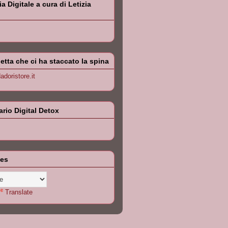
 Digitale a cura di Letizia
letta che ci ha staccato la spina
doristore.it
iario Digital Detox
les
Translate