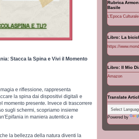
Rubrica Armonia
Basile
L'Epoca Culturale
Libro: La bicic
https://www.monda
ania: Stacca la Spina e Vivi il Momento
Libro: Il Mio D
Amazon
i magia e riflessione, rappresenta
ccare la spina dai dispositivi digitali e
Translate Artic
 momento presente. Invece di trascorrere
sso sugli schermi, scopriamo insieme
un'Epifania in maniera autentica e
Powered by
he la bellezza della natura diventi la