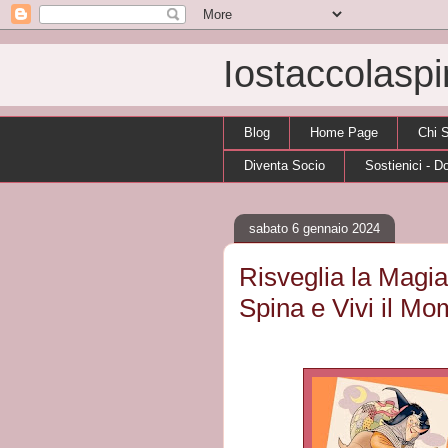
Iostaccolasp
Blog
Home Page
Chi 
Diventa Socio
Sostienici - D
sabato 6 gennaio 2024
Risveglia la Magia 
Spina e Vivi il M