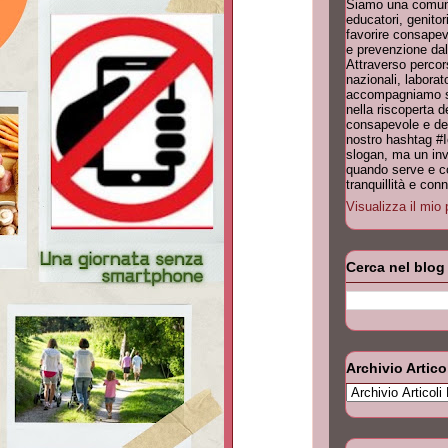
Siamo una comuni
educatori, genitori
favorire consapev
e prevenzione dal
Attraverso percor
nazionali, laborat
accompagniamo scu
nella riscoperta 
consapevole e dell
nostro hashtag #
slogan, ma un invi
quando serve e co
tranquillità e co
Visualizza il mio 
Cerca nel blog
Archivio Artico