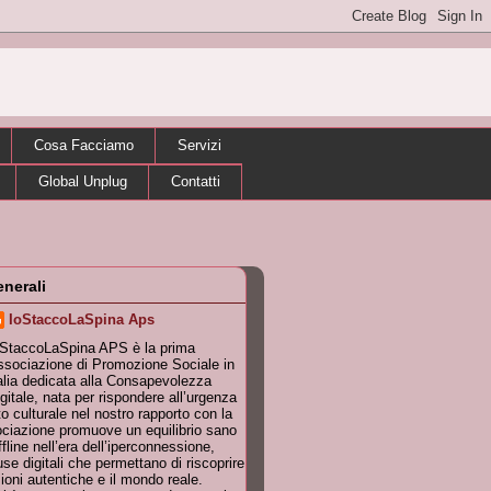
Cosa Facciamo
Servizi
Global Unplug
Contatti
enerali
IoStaccoLaSpina Aps
oStaccoLaSpina APS è la prima
sociazione di Promozione Sociale in
alia dedicata alla Consapevolezza
gitale, nata per rispondere all’urgenza
 culturale nel nostro rapporto con la
ociazione promuove un equilibrio sano
ffline nell’era dell’iperconnessione,
se digitali che permettano di riscoprire
zioni autentiche e il mondo reale.