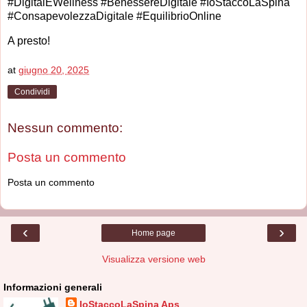
#DigitalEWellness #BenessereDigitale #IoStaccoLaSpina
#ConsapevolezzaDigitale #EquilibrioOnline
A presto!
at
giugno 20, 2025
Condividi
Nessun commento:
Posta un commento
Posta un commento
‹
›
Home page
Visualizza versione web
Informazioni generali
IoStaccoLaSpina Aps