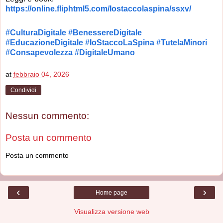
https://online.fliphtml5.com/Iostaccolaspina/ssxv/
#CulturaDigitale
#BenessereDigitale
#EducazioneDigitale
#IoStaccoLaSpina
#TutelaMinori
#Consapevolezza
#DigitaleUmano
at
febbraio 04, 2026
Condividi
Nessun commento:
Posta un commento
Posta un commento
‹
›
Home page
Visualizza versione web